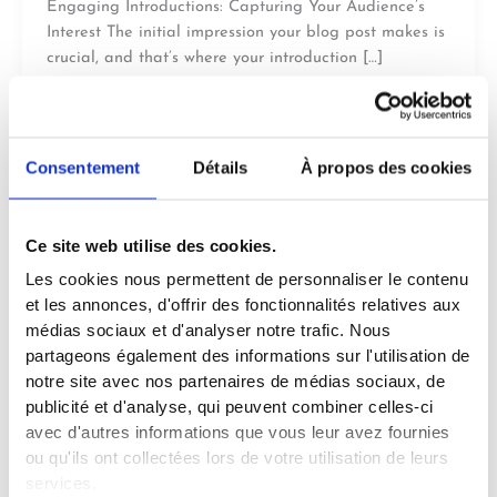
Engaging Introductions: Capturing Your Audience’s
Interest The initial impression your blog post makes is
crucial, and that’s where your introduction […]
Crafting
Lire l’article »
Captivating
Headlines:
Consentement
Détails
À propos des cookies
Your
awesome
post
Ce site web utilise des cookies.
title
Les cookies nous permettent de personnaliser le contenu
goes
et les annonces, d'offrir des fonctionnalités relatives aux
here
médias sociaux et d'analyser notre trafic. Nous
partageons également des informations sur l'utilisation de
notre site avec nos partenaires de médias sociaux, de
publicité et d'analyse, qui peuvent combiner celles-ci
The Art of Drawing Readers In: Your
avec d'autres informations que vous leur avez fournies
attractive post title goes here
ou qu'ils ont collectées lors de votre utilisation de leurs
services.