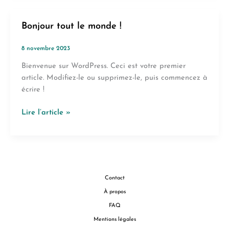
Impression:
Your
Bonjour tout le monde !
intriguing
post
8 novembre 2023
title
goes
Bienvenue sur WordPress. Ceci est votre premier
here
article. Modifiez-le ou supprimez-le, puis commencez à
écrire !
Bonjour
Lire l’article »
tout
le
monde !
Contact
À propos
FAQ
Mentions légales